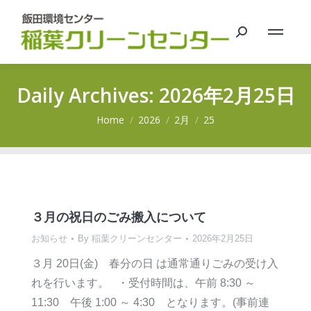
Search:
Daily Archives:
2026年2月25日
You are here:
Home
2026
2月
25
３月の祝日のごみ搬入について
お知らせ
By
稲葉クリーンセンター
2026年2月25日
３月 20日(金) 春分の日 は通常通りごみの受け入
れを行います。 ・受付時間は、午前 8:30 ～
11:30 午後 1:00 ～ 4:30 となります。(事前連