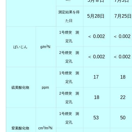
5月８日
7月3日
測定結果を得
5月28日
7月25日
た日
1号煙突 測
＜ 0.002
＜ 0.002
定孔
3
ばいじん
g/m
N
2号煙突 測
＜ 0.002
＜ 0.002
定孔
1号煙突 測
17
18
定孔
硫黄酸化物
ppm
2号煙突 測
18
22
定孔
1号煙突 測
53
50
定孔
3
3
窒素酸化物
cm
/m
N