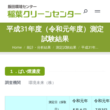
Search:
平成31年度（令和元年度）測定
試験結果
You are here:
Home
統計・分析結果
測定試験結果
平成31年…
１．ばい煙濃度
調査機関
環境未来（株）
令和元年
令和元年
測定日（採取
日）