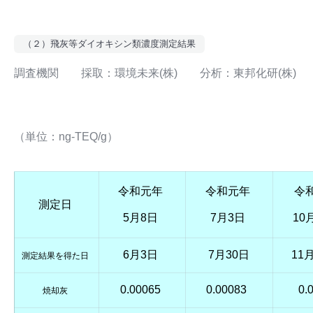
（２）飛灰等ダイオキシン類濃度測定結果
調査機関 採取：環境未来(株) 分析：東邦化研(株)
（単位：ng-TEQ/g）
令和元年
令和元年
令
測定日
5月8日
7月3日
10
6月3日
7月30日
11
測定結果を得た日
0.00065
0.00083
0.
焼却灰