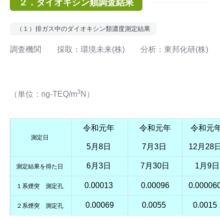
２．ダイオキシン類調査結果
（１）排ガス中のダイオキシン類濃度測定結果
調査機関 採取：環境未来(株) 分析：東邦化研(株)
3
（単位：ng-TEQ/m
N）
令和元年
令和元年
令和元
測定日
5月8日
7月3日
12月28
6月3日
7月30日
1月9日
測定結果を得た日
0.00013
0.00096
0.00006
１系煙突 測定孔
0.00069
0.0055
0.0015
２系煙突 測定孔