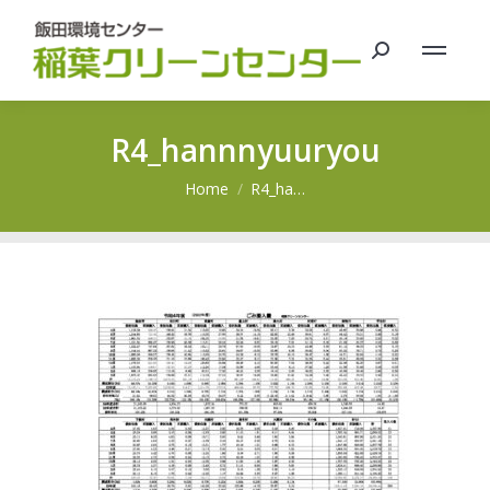
Search:
R4_hannnyuuryou
You are here:
Home
R4_ha…