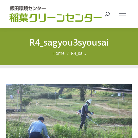
Search:
R4_sagyou3syousai
You are here:
Home
R4_sa…