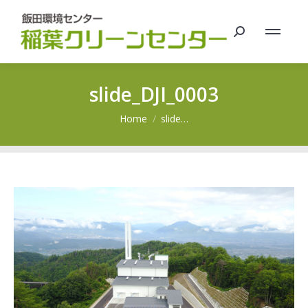
Search:
slide_DJI_0003
You are here:
Home
slide…