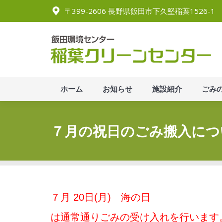
〒399-2606 長野県飯田市下久堅稲葉1526-1
ホーム
お知らせ
施設
ホーム
お知らせ
施設紹介
ごみ
７月の祝日のごみ搬入につ
７月 20日(月) 海の日
は通常通りごみの受け入れを行います