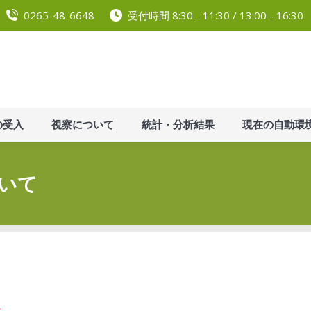
0265-48-6648
受付時間 8:30 - 11:30 / 13:00 - 16:30
紹介
ごみの受入
視察について
統計・分析結果
の受入
視察について
統計・分析結果
現在の自動環
いて
。