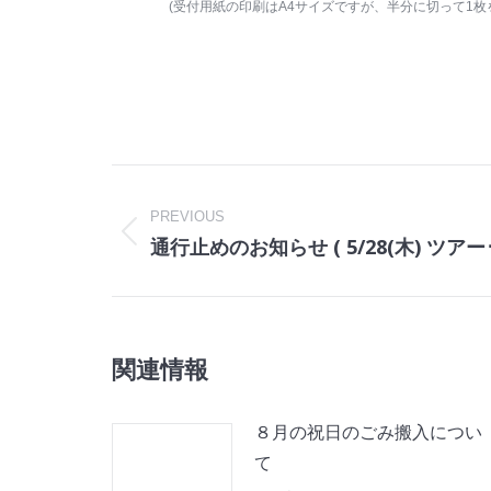
(受付用紙の印刷はA4サイズですが、半分に切って1枚
Post
navigation
PREVIOUS
通行止めのお知らせ ( 5/28(木) ツア
Previous
post:
関連情報
８月の祝日のごみ搬入につい
て