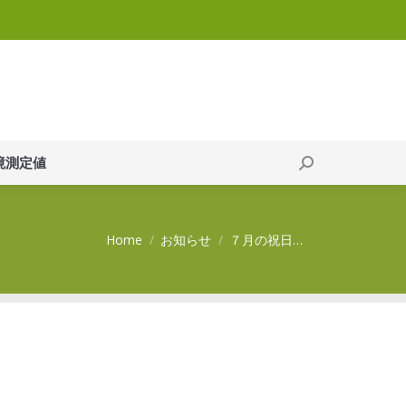
現在の自動環境測定値
Search:
境測定値
Search:
You are here:
Home
お知らせ
７月の祝日…